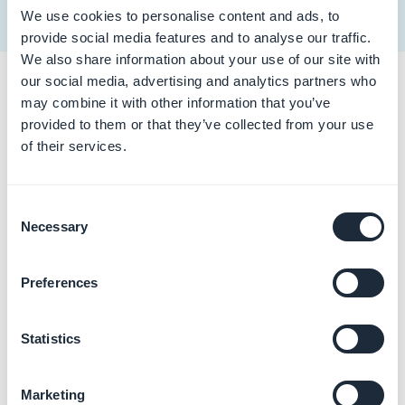
We use cookies to personalise content and ads, to
provide social media features and to analyse our traffic.
We also share information about your use of our site with
our social media, advertising and analytics partners who
may combine it with other information that you’ve
Der GoodBarber-
provided to them or that they’ve collected from your use
of their services.
Unterschied
Vier Dinge zeichnen GoodBarber aus — und der
Consent
Necessary
Selection
Leitfaden zeigt Ihnen, wie Sie jedes davon optimal
nutzen.
Preferences
Statistics
Design
Marketing