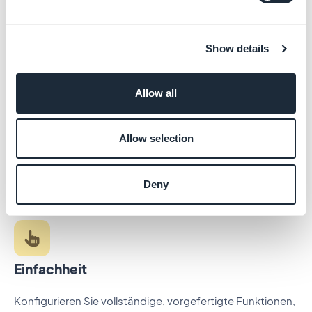
Ein echtes Design System, nicht nur Vorlagen — damit
Ihre App mit der Qualität der Apps mithält, die wir täglich
nutzen.
Show details
Allow all
Alles-in-einem
Allow selection
Hosting, Datenbank, Push, CMS, Statistiken und
Zahlungen — alles integriert und inklusive. Eine
Oberfläche, eine Rechnung.
Deny
Einfachheit
Konfigurieren Sie vollständige, vorgefertigte Funktionen,