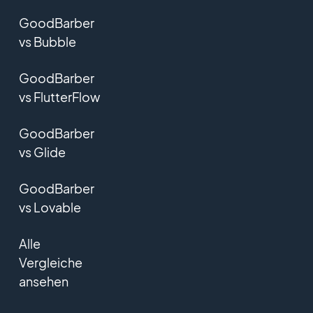
GoodBarber
vs Bubble
GoodBarber
vs FlutterFlow
GoodBarber
vs Glide
GoodBarber
vs Lovable
Alle
Vergleiche
ansehen