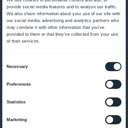
Ermöglichen Sie den direkten Kauf aus dem
provide social media features and to analyse our traffic.
Produktblatt oder der Liste, um direkt auf den Punkt
We also share information about your use of our site with
zu kommen
our social media, advertising and analytics partners who
may combine it with other information that you’ve
provided to them or that they’ve collected from your use
of their services.
Personalisierte Push-
Benachrichtigungen
Consent
Necessary
Selection
Informieren Sie Ihre Abonnenten, wenn ein neues
Modell verfügbar oder im Sonderangebot ist
Preferences
Statistics
Gezielte Rabatte auf der Grundlage von
Kundenprofilen
Marketing
Erstellen Sie spezifische Angebote je nach Art des