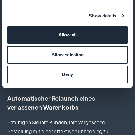
Kunden oder des Kaufs (Kollektion,
Show details
Dienstprogramm...)
Allow all
100% White-Label-Anwendung
Allow selection
Ihre App ist vollständig auf Ihr Image zugeschnitten,
ohne dass GoodBarber erwähnt wird
Deny
Automatischer Relaunch eines
verlassenen Warenkorbs
Ermutigen Sie Ihre Kunden, ihre vergessene
Bestellung mit einer effektiven Erinnerung zu