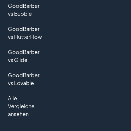
GoodBarber
vs Bubble
GoodBarber
vs FlutterFlow
GoodBarber
vs Glide
GoodBarber
vs Lovable
Alle
Vergleiche
ansehen