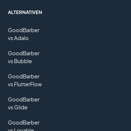
ALTERNATIVEN
GoodBarber
vs Adalo
GoodBarber
vs Bubble
GoodBarber
vs FlutterFlow
GoodBarber
vs Glide
GoodBarber
vs Lovable