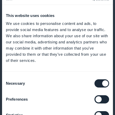
Und vieles mehr
This website uses cookies
We use cookies to personalise content and ads, to
provide social media features and to analyse our traffic.
We also share information about your use of our site with
our social media, advertising and analytics partners who
may combine it with other information that you’ve
provided to them or that they’ve collected from your use
Vereinfachter Sofortkauf
of their services.
Bieten Sie die Möglichkeit, direkt aus Produktlisten
Consent
zu bestellen, ohne das Produktblatt zu durchlaufen
Necessary
Selection
Preferences
Push für jede neue Funktion