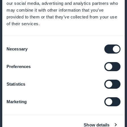
our social media, advertising and analytics partners who
Lassen Sie Ihre Kunden ein Buch direkt von der Karte
may combine it with other information that you’ve
provided to them or that they’ve collected from your use
oder Liste aus bestellen
of their services.
Consent
Gezielte Push-Benachrichtigungen
Necessary
Selection
Informieren Sie Ihre Leser über eine neue Publikation
Preferences
oder eine laufende Aktion
Statistics
Kundenspezifische Rabatte
Marketing
Bieten Sie gezielte Werbeaktionen auf der
Grundlage von Lesegewohnheiten oder der
Show details
Jahreszeit an