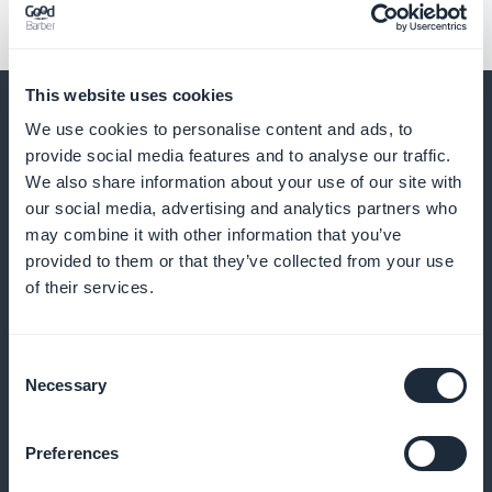
This website uses cookies
We use cookies to personalise content and ads, to
provide social media features and to analyse our traffic.
We also share information about your use of our site with
Und vieles mehr
our social media, advertising and analytics partners who
may combine it with other information that you’ve
provided to them or that they’ve collected from your use
of their services.
Consent
Necessary
Selection
Schnellbestellung aus Liste
Kunden können ihre Produkte direkt bestellen, ohne
Preferences
jede Datei zu öffnen