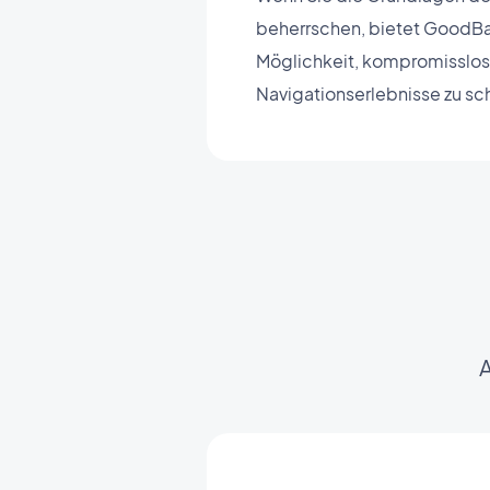
beherrschen, bietet GoodBa
Möglichkeit, kompromisslo
Navigationserlebnisse zu sc
A