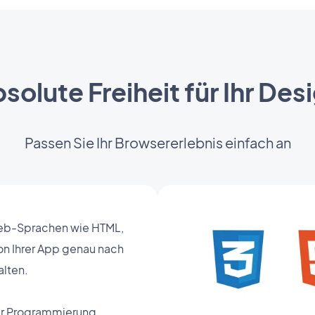
solute Freiheit für Ihr Des
Passen Sie Ihr Browsererlebnis einfach an
eb-Sprachen wie HTML,
on Ihrer App genau nach
alten.
er Programmierung