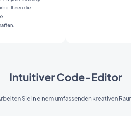
rber Ihnen die
se
haffen.
Intuitiver Code-Editor
rbeiten Sie in einem umfassenden kreativen Ra