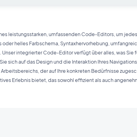
eines leistungsstarken, umfassenden Code-Editors, um jedes
s oder helles Farbschema, Syntaxhervorhebung, umfangrei
Unser integrierter Code-Editor verfügt über alles, was Sie f
Sie sich auf das Design und die Interaktion Ihres Navigation
en Arbeitsbereichs, der auf Ihre konkreten Bedürfnisse zugesch
tives Erlebnis bietet, das sowohl effizient als auch angenehm