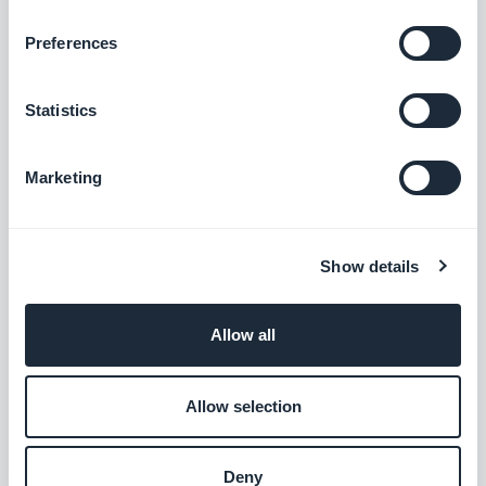
Behebung eines Problems bei der
Anzeige von Kategorien unter der
Preferences
Registerkarte "Gespeicherte Coupons".
Add-on Authentifizierung
Statistics
Ein Problem mit der Validierung von E-
Mail-Feldern wurde behoben.
Marketing
Der Stil der Schaltfläche "Einloggen mit
Facebook" wurde aktualisiert, um der
Show details
Facebook-Richtlinie zu entsprechen.
Add-on Gemeinschaft
Allow all
Behebung eines Anzeigeproblems auf
der Seite mit den Suchergebnissen der
Allow selection
Nutzer.
Chat Add-on
Deny