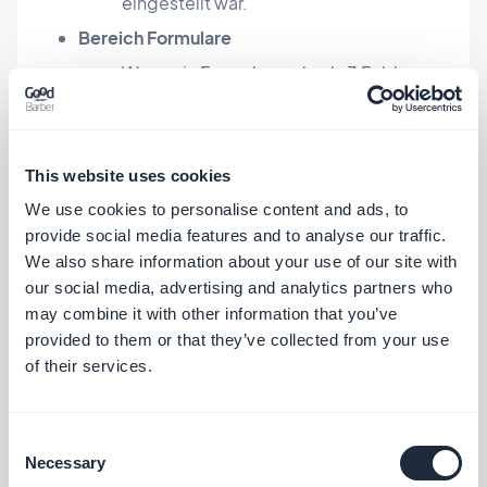
eingestellt war.
Bereich Formulare
Wenn ein Formular mehr als 3 Felder
vom Typ "Datei" enthält, werden jetzt
keine Vorschauen von Fotos und Videos
mehr angezeigt, um den
This website uses cookies
Speicherverbrauch zu optimieren.
We use cookies to personalise content and ads, to
provide social media features and to analyse our traffic.
Bereiche Einstellungen
We also share information about your use of our site with
Unter iOS wurde ein Problem behoben,
our social media, advertising and analytics partners who
das dazu führte, dass die Schaltfläche
may combine it with other information that you’ve
provided to them or that they’ve collected from your use
"Support kontaktieren" nicht
of their services.
funktionierte, wenn das Programm auf
dem Home-Bildschirm installiert war.
Consent
Add-on Coupons
Necessary
Selection