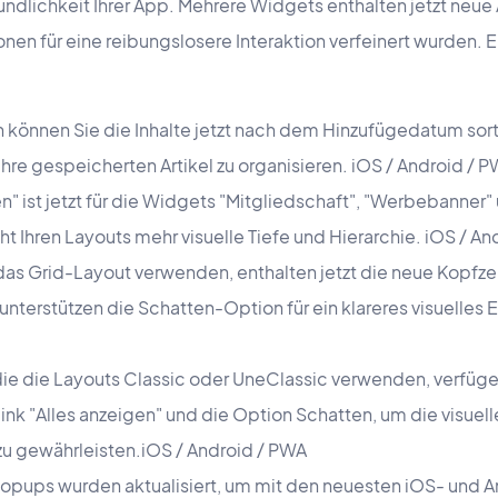
ndlichkeit Ihrer App. Mehrere Widgets enthalten jetzt neu
nen für eine reibungslosere Interaktion verfeinert wurden. 
n können Sie die Inhalte jetzt nach dem Hinzufügedatum sort
 ihre gespeicherten Artikel zu organisieren. iOS / Android / 
n" ist jetzt für die Widgets "Mitgliedschaft", "Werbebanner"
ht Ihren Layouts mehr visuelle Tiefe und Hierarchie. iOS / A
as Grid-Layout verwenden, enthalten jetzt die neue Kopfzei
unterstützen die Schatten-Option für ein klareres visuelles 
ie die Layouts Classic oder UneClassic verwenden, verfügen
nk "Alles anzeigen" und die Option Schatten, um die visuell
u gewährleisten.iOS / Android / PWA
ups wurden aktualisiert, um mit den neuesten iOS- und A