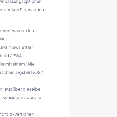
e Anpassungsoptionen,
Entdecken Sie, was neu
ieren, was es den
PWA
 und "Newsletter"
ndroid / PWA
le mit einem "Alle
Erscheinungsbild.iOS /
 jetzt über dieselbe
e Konsistenz über alle
ndroid-Versionen