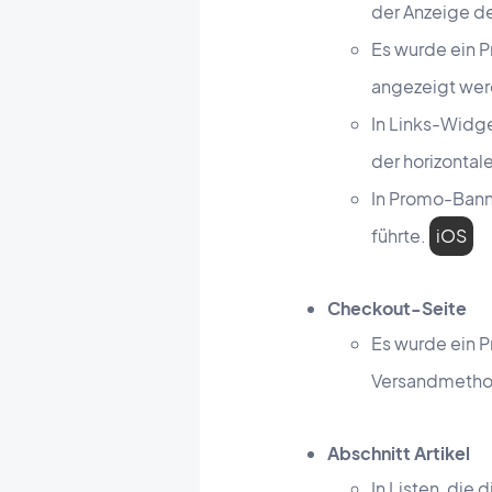
der Anzeige 
Es wurde ein P
angezeigt wer
In Links-Widg
der horizontale
In Promo-Bann
führte.
iOS
Checkout-Seite
Es wurde ein P
Versandmetho
Abschnitt Artikel
In Listen, di