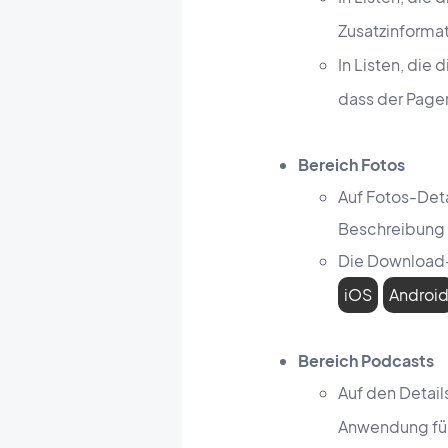
Zusatzinforma
In Listen, die
dass der Pager
Bereich Fotos
Auf Fotos-Deta
Beschreibung 
Die Download-S
iOS
Androi
Bereich Podcasts
Auf den Detai
Anwendung fü