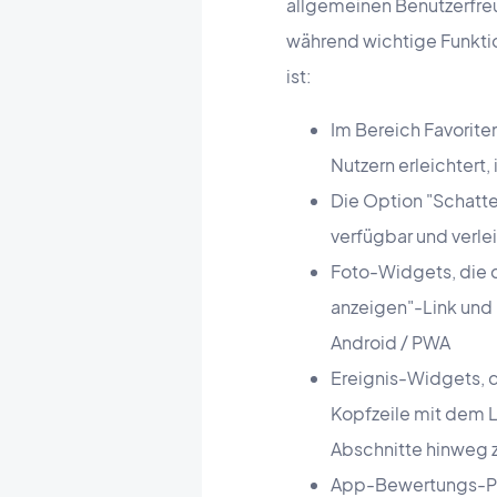
allgemeinen Benutzerfreu
während wichtige Funktio
ist:
Im Bereich Favorite
Nutzern erleichtert,
Die Option "Schatte
verfügbar und verlei
Foto-Widgets, die d
anzeigen"-Link und 
Android / PWA
Ereignis-Widgets, d
Kopfzeile mit dem Li
Abschnitte hinweg z
App-Bewertungs-Pop