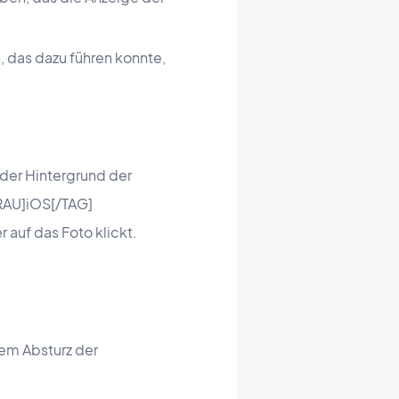
 das dazu führen konnte,
 der Hintergrund der
GRAU]iOS[/TAG]
auf das Foto klickt.
em Absturz der