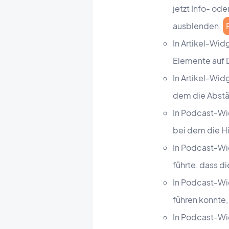
jetzt Info- od
ausblenden.
In Artikel-Wid
Elemente auf
In Artikel-Wid
dem die Abstän
In Podcast-Wi
bei dem die Hi
In Podcast-Wi
führte, dass 
In Podcast-Wi
führen konnte,
In Podcast-Wi