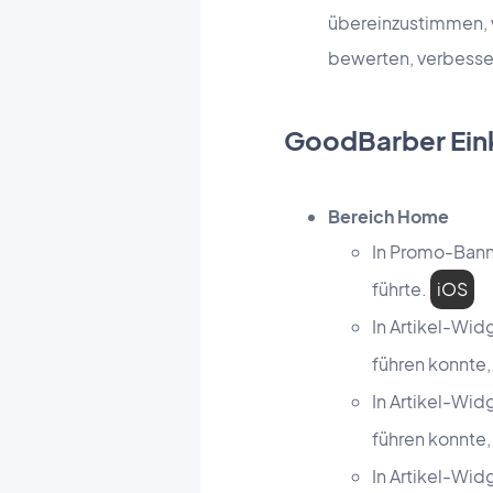
übereinzustimmen, w
bewerten, verbesser
GoodBarber Ein
Bereich Home
In Promo-Bann
führte.
iOS
In Artikel-Wi
führen konnte
In Artikel-Wi
führen konnte,
In Artikel-Wid