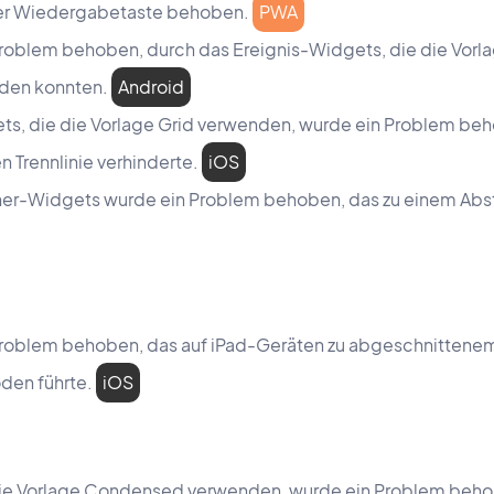
der Wiedergabetaste behoben.
PWA
roblem behoben, durch das Ereignis-Widgets, die die Vorla
den konnten.
Android
ets, die die Vorlage Grid verwenden, wurde ein Problem beh
n Trennlinie verhinderte.
iOS
er-Widgets wurde ein Problem behoben, das zu einem Abs
roblem behoben, das auf iPad-Geräten zu abgeschnittenem T
den führte.
iOS
e die Vorlage Condensed verwenden, wurde ein Problem beho