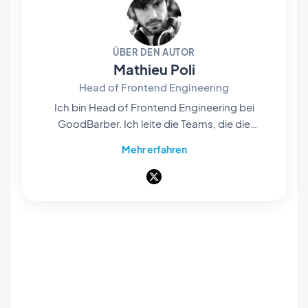
ÜBER DEN AUTOR
Mathieu Poli
Head of Frontend Engineering
Ich bin Head of Frontend Engineering bei
GoodBarber. Ich leite die Teams, die die
Rendering-Engines im Herzen unserer No-
Mehr erfahren
Code-Plattform entwickeln: Sie sind es, die die
Projekte unserer Nutzer zum Leben erwecken
und in native Apps verwandeln – flüssig und
sorgfältig gestaltet. Alles, was man auf dem
Bildschirm sieht und bedient, geht durch ihre
Hände. Als Pionier des mobilen No-Code,
begeistert von Softwarearchitektur und
Produktdesign, unterrichte ich außerdem an
Universitäten und privaten Hochschulen. Hier
schreibe ich über Frontend-Engineering,