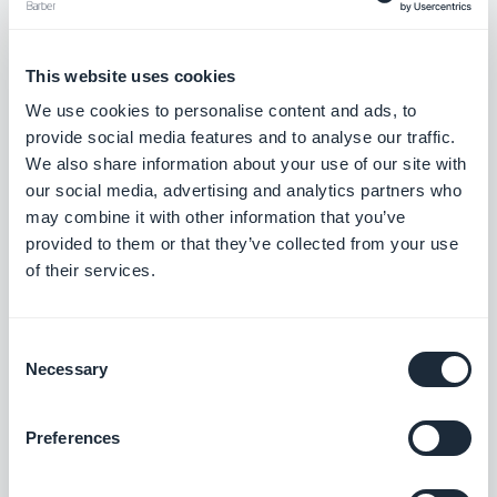
Sonstige Auflösungen und Verbesserungen
This website uses cookies
Die Leistung und Stabilität auf älteren
We use cookies to personalise content and ads, to
iOS-Geräten wurde verbessert.
provide social media features and to analyse our traffic.
We also share information about your use of our site with
UM WEITER ZU GEHEN :
our social media, advertising and analytics partners who
may combine it with other information that you’ve
In diesem Monat sind es die Karten-
provided to them or that they’ve collected from your use
of their services.
Widgets, die den Titel auf dem Bildschirm
bilden: wir integrieren zwei Anbieter, die
Sie wählen können. Abgesehen von diesen
Consent
Necessary
Selection
Elementen finden Sie die Details der
Entwicklungen im November 2018
. Keine
Preferences
Werbung für die Eröffnung neuer
Funktionen in der Zukunft, das sehen wir in