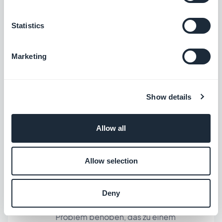
GoodBarber Content App
Statistics
Allgemein
Entdecken Sie unsere neue Vorlage
Marketing
"Visuell" für das Karten-Widget. Es
bietet Ihren Benutzern die Möglichkeit,
Show details
direkt auf der Startseite Lesezeichen zu
setzen, sowie viele Sonstiges.
iOS
Allow all
Android
PWA
Bereich Home
Allow selection
In Inhalts-Widgets, die die Vorlage
Deny
UneClassic verwenden, wurde ein
Problem behoben, das zu einem