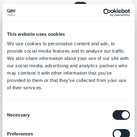
16.1.3 aktualisiert
iOS
.
Ihre Anwendungen sind jetzt für Android
13 optimiert
Android
.
This website uses cookies
Auf Desktop-Geräten wurde ein
We use cookies to personalise content and ads, to
Problem behoben, das die Steuerung
provide social media features and to analyse our traffic.
der Lautstärke oder der Position des
We also share information about your use of our site with
our social media, advertising and analytics partners who
Audios im Player verhinderte. [ORANGE
may combine it with other information that you’ve
TAG] PWA [/TAG].
provided to them or that they’ve collected from your use
Es wurde ein Problem behoben, das die
of their services.
korrekte Konfiguration der SEO-
Metadaten auf den Detailseiten
Consent
Necessary
Selection
verhinderte. [ORANGE TAG] PWA [/TAG]
Preferences