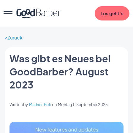
Los geht`s
Zurück
Was gibt es Neues bei
GoodBarber? August
2023
Written by
Mathieu Poli
on
Montag 11 September 2023