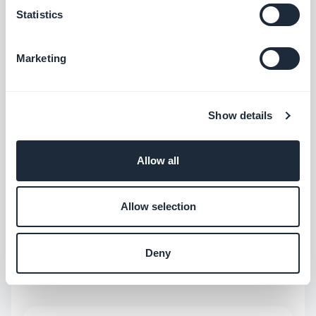
Statistics
Sie können z.B. den gesamten Blog oder nur
bestimmte Kategorien in Ihrem Blog auswählen.
Marketing
Sie können nun Ihren RSS-Feed in Ihre eigenen
externen Plattformen integrieren.
Das war's! Fertig!
Show details
Allow all
Allow selection
Deny