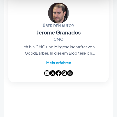
ÜBER DEN AUTOR
Jerome Granados
CMO
Ich bin CMO und Mitgesellschafter von
GoodBarber. In diesem Blog teile ich
praktische Tipps, wie Sie das Beste aus
Mehr erfahren
GoodBarber herausholen können, Analysen zu
den Trends, die die Mobile- und No-Code-Welt
verändern, sowie einige Gedanken zu den
Auswirkungen von künstlicher Intelligenz auf
unsere Branche. Wenn ein Artikel bei Ihnen eine
Frage, eine Idee oder ein Feedback auslöst,
lassen Sie uns in den Kommentaren darüber
sprechen.