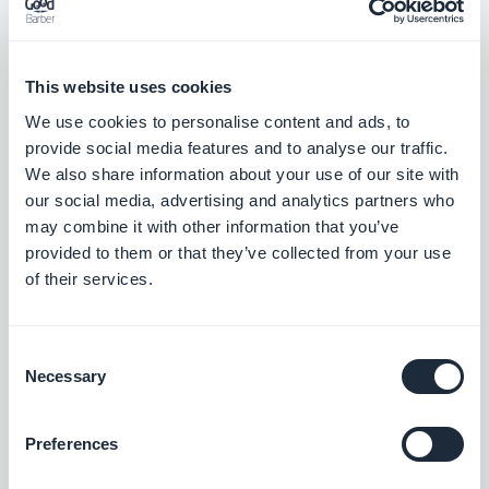
Wie installiere ich die
This website uses cookies
Erweiterung im Back-Office
We use cookies to personalise content and ads, to
Ihrer Anwendung?
provide social media features and to analyse our traffic.
We also share information about your use of our site with
our social media, advertising and analytics partners who
Das Verfahren ist sehr einfach. Sie ist mit einem
may combine it with other information that you’ve
einzigen Klick erledigt.
provided to them or that they’ve collected from your use
Suchen Sie im Backoffice Ihrer Anwendung im
of their services.
Shop für Erweiterungen nach der Erweiterung RSS
feed Article und klicken Sie auf "Installieren".
Consent
Necessary
Dadurch wird automatisch ein neues Menü
"Meine
Selection
RSS-Feeds"
erstellt. In diesem neuen Menü
Preferences
können Sie alle Feeds verwalten, die für die M-CMS
Bereiche Ihrer Anwendung generiert wurden.