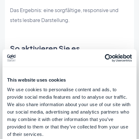
Das Ergebnis: eine sorgfältige, responsive und
stets lesbare Darstellung.
So aktivieren Sie es
UneStory ist direkt im GoodBarber-Backoffice
verfügbar, in den Layout-Optionen der
Artikel-
This website uses cookies
Widgets der Home
und der
Artikel-Bereiche
.
We use cookies to personalise content and ads, to
provide social media features and to analyse our traffic.
We also share information about your use of our site with
our social media, advertising and analytics partners who
may combine it with other information that you’ve
provided to them or that they’ve collected from your use
of their services.