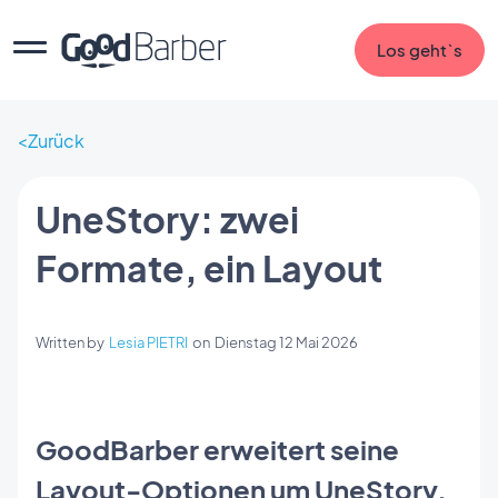
Los geht`s
Zurück
UneStory: zwei
Formate, ein Layout
Written by
Lesia PIETRI
on
Dienstag 12 Mai 2026
GoodBarber erweitert seine
Layout-Optionen um UneStory,