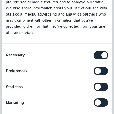
provide social media features and to analyse our traffic.
den Trends, die die Mobile- und No-Code-Welt
We also share information about your use of our site with
verändern, sowie einige Gedanken zu den
our social media, advertising and analytics partners who
Auswirkungen von künstlicher Intelligenz auf
may combine it with other information that you’ve
unsere Branche. Wenn ein Artikel bei Ihnen eine
provided to them or that they’ve collected from your use
Frage, eine Idee oder ein Feedback auslöst,
of their services.
lassen Sie uns in den Kommentaren darüber
sprechen.
Consent
Necessary
Selection
Preferences
Statistics
Marketing