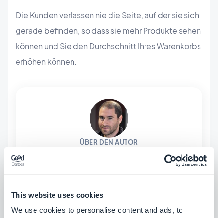
Die Kunden verlassen nie die Seite, auf der sie sich
gerade befinden, so dass sie mehr Produkte sehen
können und Sie den Durchschnitt Ihres Warenkorbs
erhöhen können.
ÜBER DEN AUTOR
Jerome Granados
CMO
Ich bin CMO und Mitgesellschafter von
GoodBarber. In diesem Blog teile ich
This website uses cookies
praktische Tipps, wie Sie das Beste aus
We use cookies to personalise content and ads, to
Mehr erfahren
GoodBarber herausholen können, Analysen zu