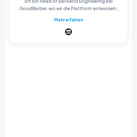
Ich bin Head of Backend Engineering bei
GoodBarber, wo wir die Plattform entwickeln,
mit der jeder native Apps erstellen kann, ohne
Mehr erfahren
eine Zeile Code zu schreiben. Mein Team
verantwortet alles, was hinter den Kulissen
läuft — die APIs, Services und die Infrastruktur,
die aus einem No-Code-Projekt echte
veröffentlichte Apps machen, mit Hosting,
Push und einem kompletten Shop. Ich
schreibe über das Engineering, das No-Code
im großen Maßstab am Laufen hält, und
darüber, wo KI dabei ins Spiel kommt.