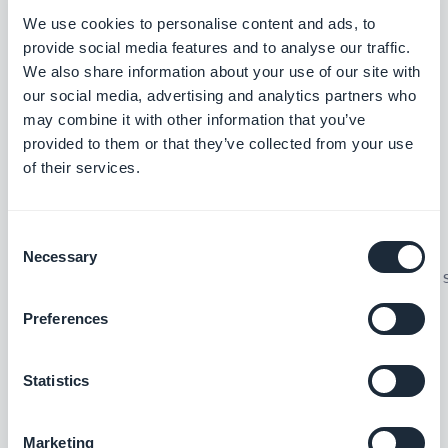
We use cookies to personalise content and ads, to
provide social media features and to analyse our traffic.
Für Agenturen und Reseller: ein
We also share information about your use of our site with
Agent, jede Kunden-App
our social media, advertising and analytics partners who
may combine it with other information that you’ve
provided to them or that they’ve collected from your use
Das ist der Teil, der für das Reseller-Programm
of their services.
gemacht wurde. Der Server nimmt eine App-ID in
der URL entgegen:
Consent
Necessary
Selection
https://mcp.goodbarber.dev/{app_id}/mcp/s
Preferences
Richten Sie Ihren Agenten auf die App eines
bestimmten Kunden aus, führen Sie einen Audit-
Statistics
Skill über den gesamten Katalog aus, generieren
Sie einen Monat Redaktionskalender, bereiten Sie
Marketing