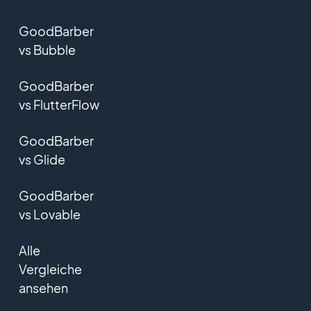
GoodBarber
vs Bubble
GoodBarber
vs FlutterFlow
GoodBarber
vs Glide
GoodBarber
vs Lovable
Alle
Vergleiche
ansehen