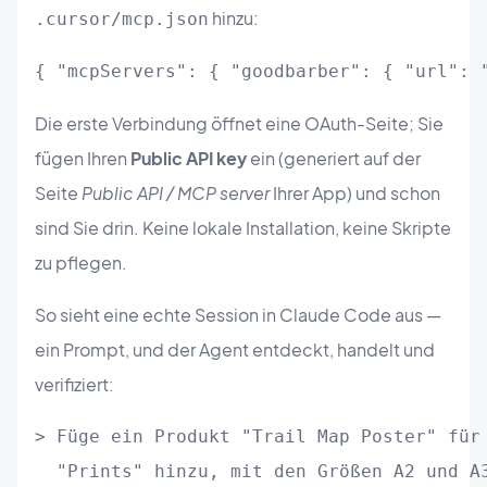
hinzu:
.cursor/mcp.json
{ "mcpServers": { "goodbarber": { "url": 
Die erste Verbindung öffnet eine OAuth-Seite; Sie
fügen Ihren
Public API key
ein (generiert auf der
Seite
Public API / MCP server
Ihrer App) und schon
sind Sie drin. Keine lokale Installation, keine Skripte
zu pflegen.
So sieht eine echte Session in Claude Code aus —
ein Prompt, und der Agent entdeckt, handelt und
verifiziert:
> Füge ein Produkt "Trail Map Poster" für 
  "Prints" hinzu, mit den Größen A2 und A3