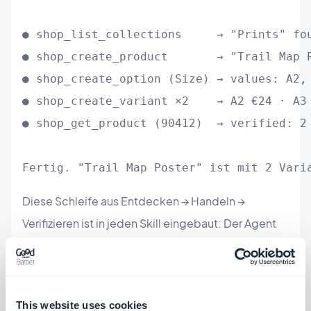
● shop_list_collections     → "Prints" fou
● shop_create_product       → "Trail Map P
● shop_create_option (Size) → values: A2, 
● shop_create_variant ×2    → A2 €24 · A3 
● shop_get_product (90412)  → verified: 2 
Fertig. "Trail Map Poster" ist mit 2 Vari
Diese Schleife aus Entdecken → Handeln →
Verifizieren ist in jeden Skill eingebaut: Der Agent
löst zuerst die echten IDs auf, nimmt die Änderung
vor und liest sie dann zur Bestätigung zurück.
Nichts wird angenommen.
This website uses cookies