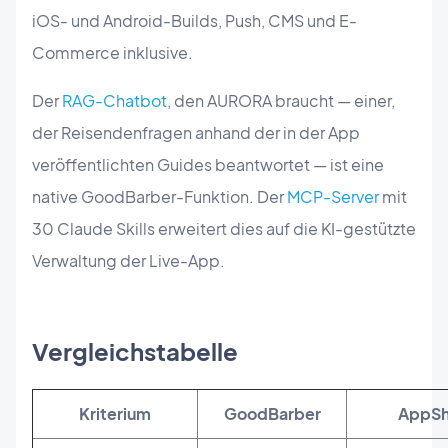
iOS- und Android-Builds, Push, CMS und E-
Commerce inklusive.
Der
RAG-Chatbot
, den AURORA braucht — einer,
der Reisendenfragen anhand der in der App
veröffentlichten Guides beantwortet — ist eine
native GoodBarber-Funktion. Der
MCP-Server
mit
30 Claude Skills erweitert dies auf die KI-gestützte
Verwaltung der Live-App.
Vergleichstabelle
Kriterium
GoodBarber
AppSh