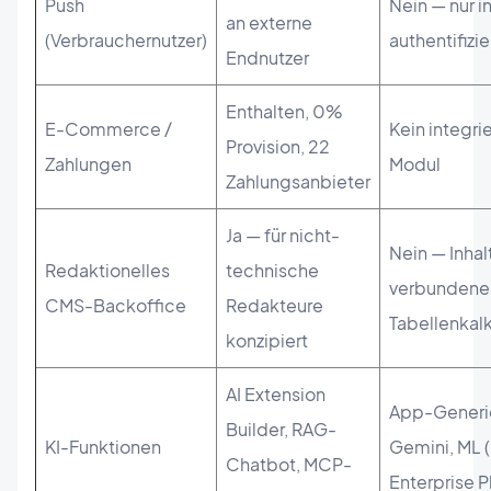
Push
Nein — nur i
an externe
(Verbrauchernutzer)
authentifizi
Endnutzer
Enthalten, 0%
E-Commerce /
Kein integri
Provision, 22
Zahlungen
Modul
Zahlungsanbieter
Ja — für nicht-
Nein — Inhal
Redaktionelles
technische
verbundene
CMS-Backoffice
Redakteure
Tabellenkal
konzipiert
AI Extension
App-Generi
Builder, RAG-
KI-Funktionen
Gemini, ML (
Chatbot, MCP-
Enterprise P