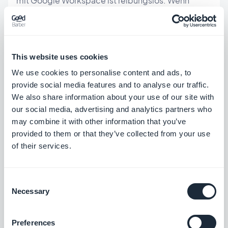
mit Google Workspace ist reibungslos. Wenn
AURORA ein operatives Tool für die internen Teams
einer Reiseagentur gewesen wäre, wäre AppSheet
ein guter Ausgangspunkt gewesen.
This website uses cookies
We use cookies to personalise content and ads, to
provide social media features and to analyse our traffic.
Was GoodBarber in der
We also share information about your use of our site with
our social media, advertising and analytics partners who
Gleichung verändert
may combine it with other information that you’ve
provided to them or that they’ve collected from your use
of their services.
Der Unterschied, der für AURORA zählte, war keine
einzelne Funktion — es war das gesamte Modell:
wem die App dient.
Consent
Necessary
Selection
GoodBarber ist für die Verbraucherverteilung
konzipiert. Jede App wird unabhängig im App
Preferences