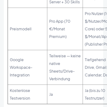
Server + 30 Skills
Pro Nutzer (
Pro App (70
$/Nutzer/M
Preismodell
€/Monat
Core) oder 
Premium)
$/Monat/A
(Publisher P
Teilweise — keine
Google
Tiefgehend 
native
Workspace-
Drive, Gmail
Sheets/Drive-
Integration
Calendar, D
Verbindung
Kostenlose
Ja (bis zu 10
Ja
Testversion
Testnutzer)