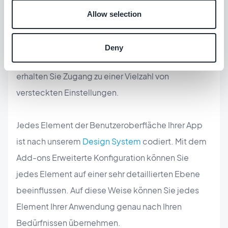
Anpassung, die nicht im Backoffice angezeigt
Allow selection
werden, nicht nutzen können. Im Gegenteil: Wenn
Sie bereit sind, den Schritt zum Experten zu wagen,
Deny
installieren Sie das Add-ons
Erweiterte Edition
und
erhalten Sie Zugang zu einer Vielzahl von
versteckten Einstellungen.
Jedes Element der Benutzeroberfläche Ihrer App
ist nach unserem
Design System
codiert. Mit dem
Add-ons Erweiterte Konfiguration können Sie
jedes Element auf einer sehr detaillierten Ebene
beeinflussen. Auf diese Weise können Sie jedes
Element Ihrer Anwendung genau nach Ihren
Bedürfnissen übernehmen.