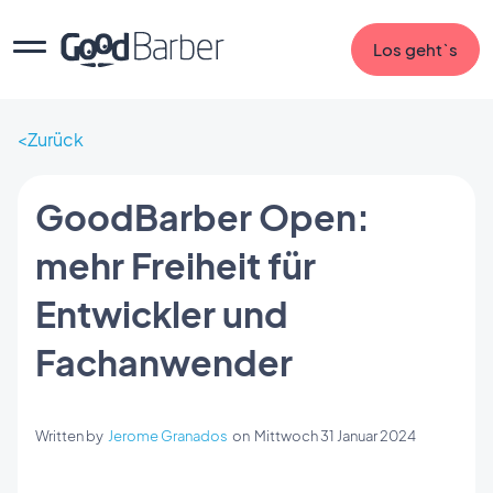
Los geht`s
Zurück
GoodBarber Open:
mehr Freiheit für
Entwickler und
Fachanwender
Written by
Jerome Granados
on
Mittwoch 31 Januar 2024