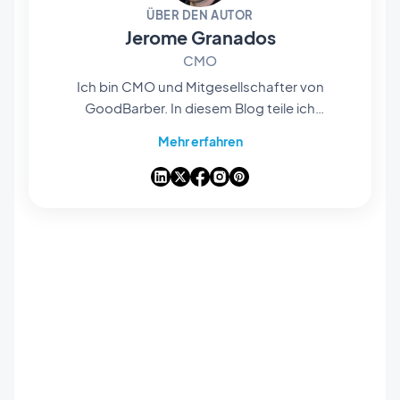
ÜBER DEN AUTOR
Jerome Granados
CMO
Ich bin CMO und Mitgesellschafter von
GoodBarber. In diesem Blog teile ich
praktische Tipps, wie Sie das Beste aus
Mehr erfahren
GoodBarber herausholen können, Analysen zu
den Trends, die die Mobile- und No-Code-Welt
verändern, sowie einige Gedanken zu den
Auswirkungen von künstlicher Intelligenz auf
unsere Branche. Wenn ein Artikel bei Ihnen eine
Frage, eine Idee oder ein Feedback auslöst,
lassen Sie uns in den Kommentaren darüber
sprechen.