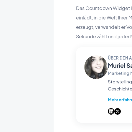
Das Countdown Widget ist 
einlädt, in die Welt Ihre
erzeugt, verwandelt er Vo
Sekunde zählt und jeder 
ÜBER DEN 
Muriel S
Marketing
Storytelling & GEO bei GoodBar
Geschichten
Antworten 
Mehr erfahr
Builder Tag