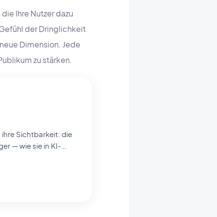
 die Ihre Nutzer dazu
 Gefühl der Dringlichkeit
ne neue Dimension. Jede
Publikum zu stärken.
er — wie sie in KI-
seren No-Code-App-