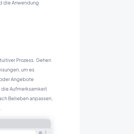
ald die Anwendung
itiver Prozess. Gehen
eisungen, um es
e oder Angebote
um die Aufmerksamkeit
nach Belieben anpassen,
.