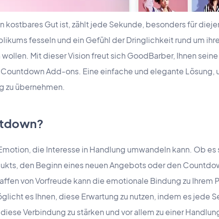
 ein kostbares Gut ist, zählt jede Sekunde, besonders für dieje
likums fesseln und ein Gefühl der Dringlichkeit rund um ihr
ollen. Mit dieser Vision freut sich GoodBarber, Ihnen seine
as Countdown Add-ons. Eine einfache und elegante Lösung,
ng zu übernehmen.
ntdown?
e Emotion, die Interesse in Handlung umwandeln kann. Ob es 
odukts, den Beginn eines neuen Angebots oder den Countdo
haffen von Vorfreude kann die emotionale Bindung zu Ihrem 
cht es Ihnen, diese Erwartung zu nutzen, indem es jede S
diese Verbindung zu stärken und vor allem zu einer Handlun