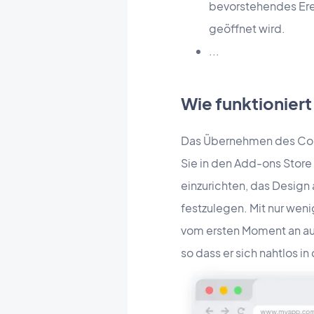
bevorstehendes Ere
geöffnet wird.
...
Wie funktioniert
Das Übernehmen des Coun
Sie in den Add-ons Stor
einzurichten, das Design
festzulegen. Mit nur wen
vom ersten Moment an auf
so dass er sich nahtlos in