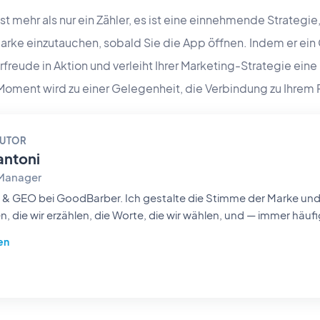
mehr als nur ein Zähler, es ist eine einnehmende Strategie,
r Marke einzutauchen, sobald Sie die App öffnen. Indem er ein
rfreude in Aktion und verleiht Ihrer Marketing-Strategie ei
Moment wird zu einer Gelegenheit, die Verbindung zu Ihrem 
AUTOR
antoni
 Manager
ber. Ich gestalte die Stimme der Marke und ihre Sichtbarkeit: die
, die wir erzählen, die Worte, die wir wählen, und — immer häufig
auftauchen. Als Storytellerin aus Leidenschaft mache ich un
en
 für Tag leicht auffindbar und unvergesslich.