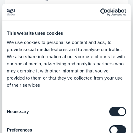
zeigen können, dass Sie in der Lage sind, Ihren
Kunden effektiv zu beraten.
This website uses cookies
Sie müssen ein Experte für Ihren Kunden sein.
We use cookies to personalise content and ads, to
Neben dem Aufbau und der Pflege der App
provide social media features and to analyse our traffic.
müssen Sie ihm auch Verbesserungen, Ratschläge
We also share information about your use of our site with
our social media, advertising and analytics partners who
und Lösungen für seine Probleme anbieten. Indem
may combine it with other information that you’ve
Sie die neuesten Trends auf dem Markt für
provided to them or that they’ve collected from your use
Mobiltelefone im Auge behalten, können Sie
of their services.
diesen Vorschlag machen. Der einfachste Weg,
sich über alle mobilen Trends und Neuigkeiten bei
Consent
GoodBarber zu informieren, ist,
unseren Blog zu
Necessary
Selection
lesen
;)
Preferences