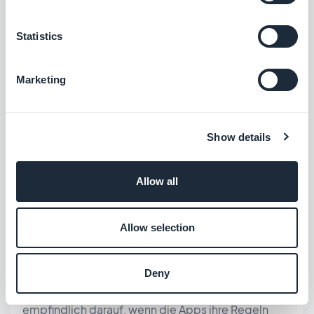
Aktualisieren Sie Ihre Apps
Statistics
Die Welt der mobilen Anwendungen entwickelt
Marketing
sich schnell. GoodBarber hält strenge technische
Überwachung und aktualisiert die Plattform
systematisch gemäß den Regeln der Stores. Wir
Show details
nehmen Ihnen die Arbeit ab ;) Dennoch müssen Sie
darauf achten, dass die Apps in den Stores für Ihre
Allow all
Kunden aktualisiert werden. Durch die oben
erwähnte Nachverfolgung sollten Sie nie
Allow selection
vergessen zu überprüfen, ob die App Ihres Kunden
auf dem neuesten Stand ist. Und das ist eine sehr
Deny
wichtige Praxis. Die Stores reagieren nämlich
empfindlich darauf, wenn die Apps ihre Regeln