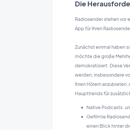
Die Herausford
Radiosender stehen vor e
App für Ihren Radiosende
Zunächst einmal haben s
möchte die große Mehrhei
demokratisiert. Diese Ve
werden, insbesondere von
Ihren Hörern anzubieten, 
Haupttrends für zusätzlic
Native Podcasts: unv
Gefilmte Radiosende
einen Blick hinter 