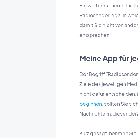
Ein weiteres Thema für Ra
Radiosender, egal in welch
damit Sie nicht von ande
entsprechen.
Meine App für j
Der Begriff "Radiosender"
Ziele des jeweiligen Med
nicht dafür entscheiden, 
beginnen
, sollten Sie s
Nachrichtenradiosender?
Kurz gesagt, nehmen Sie s