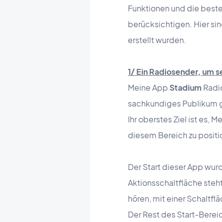
Funktionen und die beste
berücksichtigen. Hier sin
erstellt wurden.
1/ Ein Radiosender, um s
Meine App
Stadium
Radio
sachkundiges Publikum ge
Ihr oberstes Ziel ist es, 
diesem Bereich zu positi
Der Start dieser App wur
Aktionsschaltfläche steht
hören, mit einer Schaltfl
Der Rest des Start-Berei