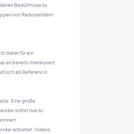
 deren Bedürfnisse zu
e Typen von Radiosendern
ist daher für ein
 es bereits interessiert.
d sich als Referenz in
asts. Eine große
ender sofort live zu
rinnert.
ender anbietet: Videos,