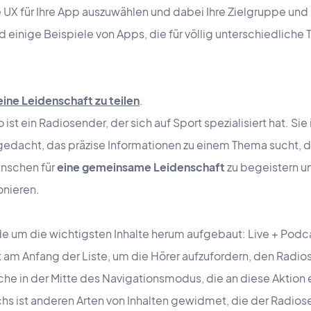
 UX für Ihre App auszuwählen und dabei Ihre Zielgruppe und
d einige Beispiele von Apps, die für völlig unterschiedlich
eine Leidenschaft zu teilen
.
 ist ein Radiosender, der sich auf Sport spezialisiert hat. Sie 
dacht, das präzise Informationen zu einem Thema sucht, das
Menschen für
eine gemeinsame Leidenschaft
zu begeistern un
onieren.
de um die wichtigsten Inhalte herum aufgebaut: Live + Podc
 am Anfang der Liste, um die Hörer aufzufordern, den Radios
äche in der Mitte des Navigationsmodus, die an diese Aktion e
chs ist anderen Arten von Inhalten gewidmet, die der Radios