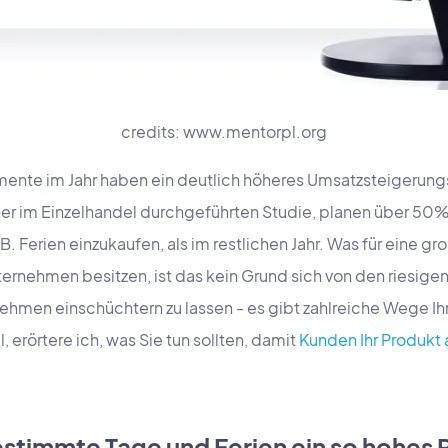
credits: www.mentorpl.org
te im Jahr haben ein deutlich höheres Umsatzsteigerungspo
ner im Einzelhandel durchgeführten Studie, planen über 50%
. Ferien einzukaufen, als im restlichen Jahr. Was für eine gr
nternehmen besitzen, ist das kein Grund sich von den riesi
hmen einschüchtern zu lassen - es gibt zahlreiche Wege Ih
, erörtere ich, was Sie tun sollten, damit
Kunden Ihr Produkt a
timmte Tage und Ferien ein so hohes 