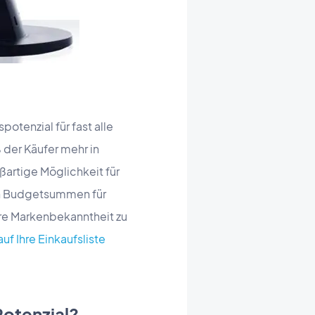
tenzial für fast alle
 der Käufer mehr in
oßartige Möglichkeit für
gen Budgetsummen für
re Markenbekanntheit zu
uf Ihre Einkaufsliste
Potenzial?