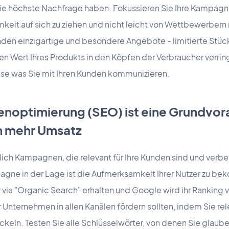
e höchste Nachfrage haben. Fokussieren Sie Ihre Kampagne
mkeit auf sich zu ziehen und nicht leicht von Wettbewerbe
unden einzigartige und besondere Angebote - limitierte Stü
n Wert Ihres Produkts in den Köpfen der Verbraucher verring
eise was Sie mit Ihren Kunden kommunizieren.
noptimierung (SEO) ist eine Grundvor
on mehr Umsatz
lich Kampagnen, die relevant für Ihre Kunden sind und verbe
gne in der Lage ist die Aufmerksamkeit Ihrer Nutzer zu be
ia "Organic Search" erhalten und Google wird ihr Ranking 
r Unternehmen in allen Kanälen fördern sollten, indem Sie re
ckeln. Testen Sie alle Schlüsselwörter, von denen Sie glaube