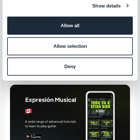
Show details
Allow all
Allow selection
Entdecken Sie JettiFit im
Internet
oder laden Sie
die App von
Google Play
und dem App
Store
Deny
herunter.