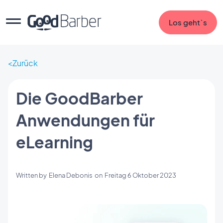
Los geht`s
Zurück
Die GoodBarber
Anwendungen für
eLearning
Written by
Elena Debonis
on
Freitag 6 Oktober 2023