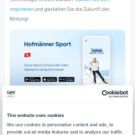
inspirieren
und gestalten Sie die Zukunft der
Bildung!
Entdecken Sie Hofmänner Sport im
Internet
oder
This website uses cookies
laden Sie die App von
Google Play
und dem
App
We use cookies to personalise content and ads, to
Store
herunter.
provide social media features and to analyse our traffic.