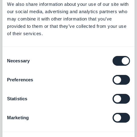
We also share information about your use of our site with
our social media, advertising and analytics partners who
may combine it with other information that you’ve
provided to them or that they’ve collected from your use
of their services.
Consent
Necessary
Selection
Entdecken Sie SinnSyn im
Internet
oder laden Sie
Preferences
die App von
Google Play
und dem App
Store
Statistics
herunter.
Marketing