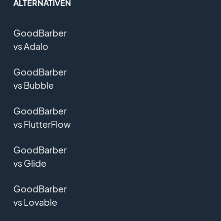
ALTERNATIVEN
GoodBarber
vs Adalo
GoodBarber
vs Bubble
GoodBarber
vs FlutterFlow
GoodBarber
vs Glide
GoodBarber
vs Lovable