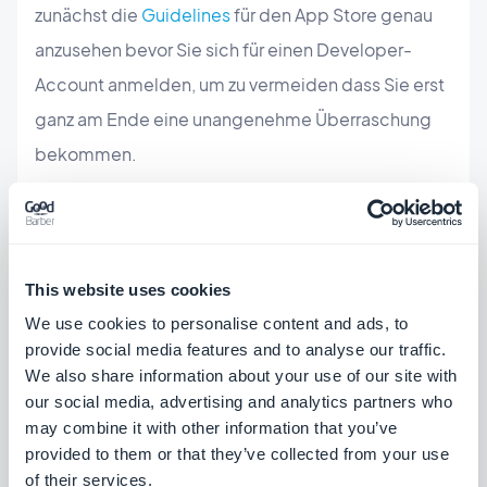
zunächst die
Guidelines
für den App Store genau
anzusehen bevor Sie sich für einen Developer-
Account anmelden, um zu vermeiden dass Sie erst
ganz am Ende eine unangenehme Überraschung
bekommen.
6. Nicht-einhalten Ihrer
Markenidentität
This website uses cookies
We use cookies to personalise content and ads, to
Auch wenn es offensichtlich erscheint, passiert
provide social media features and to analyse our traffic.
vielen dieser Fehler. Vergessen Sie nicht, dass Ihre
We also share information about your use of our site with
App die Identität Ihrer Marke wiedergeben muss,
our social media, advertising and analytics partners who
may combine it with other information that you’ve
auch wenn Sie das Design ändern müssen um es an
provided to them or that they’ve collected from your use
die Darstellung auf einem mobilen Gerät
of their services.