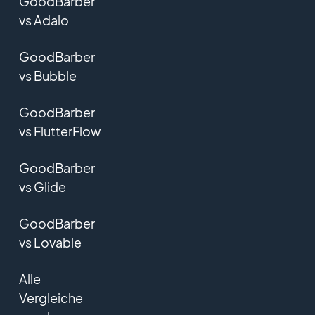
GoodBarber
vs Adalo
GoodBarber
vs Bubble
GoodBarber
vs FlutterFlow
GoodBarber
vs Glide
GoodBarber
vs Lovable
Alle
Vergleiche