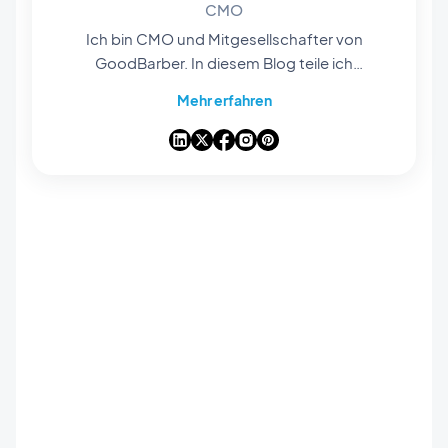
CMO
Ich bin CMO und Mitgesellschafter von
GoodBarber. In diesem Blog teile ich
praktische Tipps, wie Sie das Beste aus
Mehr erfahren
GoodBarber herausholen können, Analysen zu
den Trends, die die Mobile- und No-Code-Welt
verändern, sowie einige Gedanken zu den
Auswirkungen von künstlicher Intelligenz auf
unsere Branche. Wenn ein Artikel bei Ihnen eine
Frage, eine Idee oder ein Feedback auslöst,
lassen Sie uns in den Kommentaren darüber
sprechen.