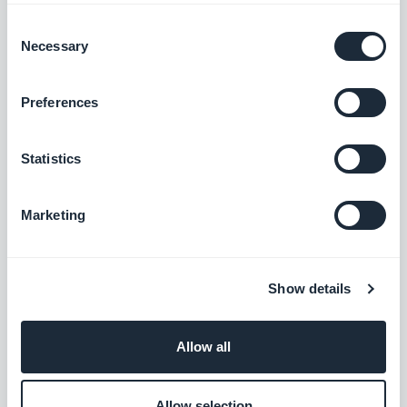
Consent
Necessary
Selection
Mit der automatischen Login-Funktion von
GoodBarber müssen sich Ihre Kunden nur einmal
Preferences
registrieren und anmelden. Danach werden sie
jedes Mal, wenn sie Ihren Shop besuchen,
Statistics
automatisch wiedererkannt.
Marketing
Der Schlüssel zum Erfolg einer Shopping App ist
einfach: Erstellen Sie eine App, die Ihren Kunden
ein einfaches und angenehmes Einkaufserlebnis
Show details
bietet.
Haben Sie das Wissen Ihrer Zielgruppe, halten Sie
Allow all
es einfach, befolgen Sie unsere Ratschläge und
Ihre Erfahrung in der Welt des mobilen E-
Allow selection