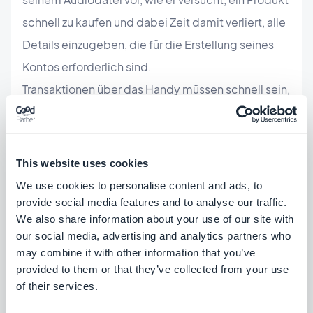
schnell zu kaufen und dabei Zeit damit verliert, alle
Details einzugeben, die für die Erstellung seines
Kontos erforderlich sind.
Transaktionen über das Handy müssen schnell sein,
schneller als über einen Computer, sonst verliert Ihr
Käufer die Geduld und bricht den Kauf ab.
Eine Möglichkeit ist, eine Option zum Kaufen als
This website uses cookies
Gast anzubieten. Wenn Sie wirklich benötigen,
We use cookies to personalise content and ads, to
dass der Nutzer ein Konto erstellt (z.B. um seine
provide social media features and to analyse our traffic.
We also share information about your use of our site with
Standort-E-Mail-Adresse zu sammeln), stellen Sie
our social media, advertising and analytics partners who
sicher, dass der Prozess so reibungslos wie
may combine it with other information that you’ve
möglich abläuft: Sie können z.B. die Möglichkeit
provided to them or that they’ve collected from your use
of their services.
anbieten, sich mit den Konten der sozialen
Netzwerke anzumelden.