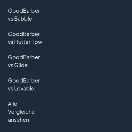
GoodBarber
vs Bubble
Monochrom-Effekt
GoodBarber
Dank des im Backoffice von GoodBarber integrierten Bildeditors
können Sie Ihren Bildern einen Schwarzweißeffekt hinzufügen.
vs FlutterFlow
GoodBarber
Unschärfeeffekt
vs Glide
Fügen Sie Ihren Bildern dank des integrierten Bildeditors direkt
GoodBarber
über das GoodBarber-Backoffice mit nur einem Klick einen
Unschärfeeffekt hinzu.
vs Lovable
Alle
Zoomeffekt
Vergleiche
ansehen
Wenden Sie beim Rollover Zoomeffekte auf die Bilder in der
Desktop-Version Ihres Projekts an.