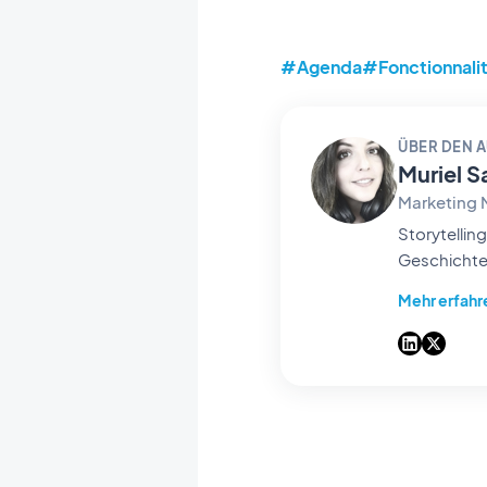
#Agenda
#Fonctionnali
ÜBER DEN 
Muriel S
Marketing
Storytelling & GEO bei GoodBar
Geschichten
Antworten 
Mehr erfahr
Builder Tag