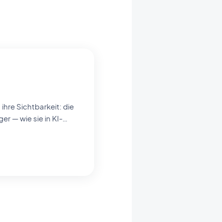
er — wie sie in KI-
seren No-Code-App-