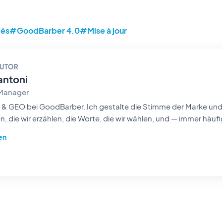
tés
#GoodBarber 4.0
#Mise à jour
AUTOR
antoni
 Manager
ber. Ich gestalte die Stimme der Marke und ihre Sichtbarkeit: die
, die wir erzählen, die Worte, die wir wählen, und — immer häufig
auftauchen. Als Storytellerin aus Leidenschaft mache ich un
en
 für Tag leicht auffindbar und unvergesslich.