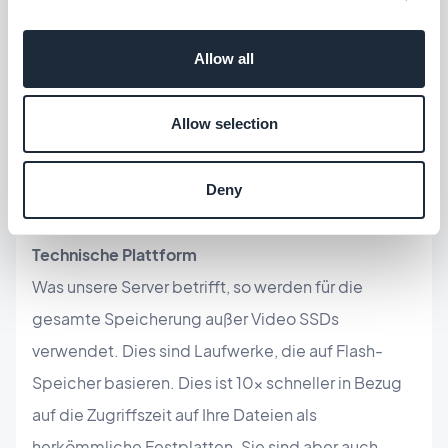
Nutzung von Fahrzeugen mit
Allow all
Verbrennungsmotoren, um Einkäufe für den
täglichen Bedarf zu erledigen. Das Auto, das wir für
Allow selection
längere Strecken nutzen, ermöglicht es uns, auf
ganz Korsika (und darüber hinaus...) zu reisen, ohne
die Umwelt zu verschmutzen.
Deny
Technische Plattform
Was unsere Server betrifft, so werden für die
gesamte Speicherung außer Video SSDs
verwendet. Dies sind Laufwerke, die auf Flash-
Speicher basieren. Dies ist 10x schneller in Bezug
auf die Zugriffszeit auf Ihre Dateien als
herkömmliche Festplatten. Sie sind aber auch