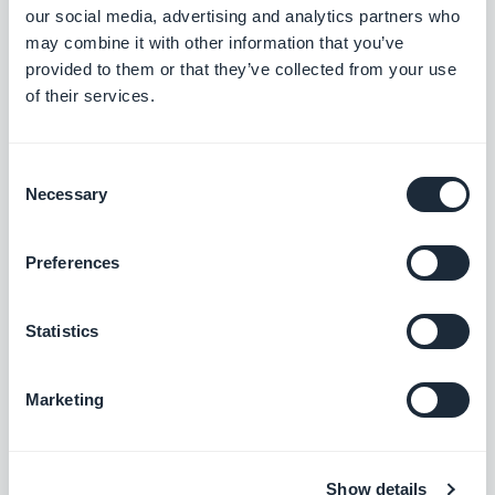
our social media, advertising and analytics partners who
may combine it with other information that you’ve
Art der
Anreise
provided to them or that they’ve collected from your use
of their services.
Unser Büro befindet sich im Stadtzentrum. Die
meisten Teammitglieder sind zu Fuß unterwegs.
Consent
Unser Ziel ist es, Mitarbeiter, die mit dem Auto oder
Necessary
Selection
Motorrad unterwegs sind, zum Umstieg auf
elektrische Antriebe zu bewegen. Wir haben eine
Preferences
Ladestation vor dem CampusPlex installiert.
Statistics
Gemeinsam genutzte Fahrzeuge
GoodBarber hat zwei Fahrzeuge für seine
Marketing
Mitarbeiter zur Verfügung gestellt: ein Elektroauto
und ein Fahrrad mit Elektrounterstützung. Das
Show details
Fahrrad ist ideal für kurze Strecken und erspart die