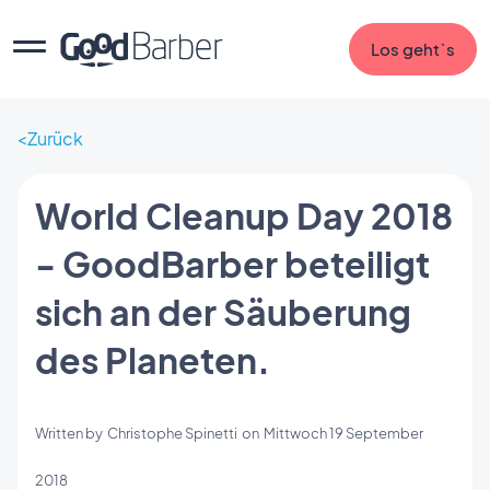
Los geht`s
Zurück
World Cleanup Day 2018
- GoodBarber beteiligt
sich an der Säuberung
des Planeten.
Written by
Christophe Spinetti
on
Mittwoch 19 September
2018