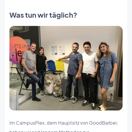
Was tun wir täglich?
Im CampusPlex, dem Hauptsitz von GoodBarber,