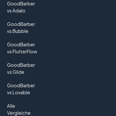
GoodBarber
vs Adalo
GoodBarber
vs Bubble
GoodBarber
vs FlutterFlow
GoodBarber
vs Glide
GoodBarber
vs Lovable
Alle
Vergleiche