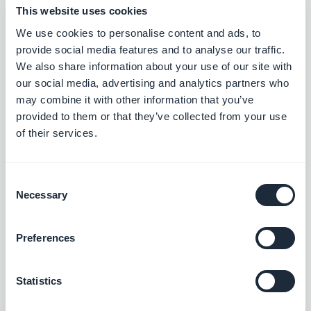
Symbol
This website uses cookies
We use cookies to personalise content and ads, to
provide social media features and to analyse our traffic.
We also share information about your use of our site with
our social media, advertising and analytics partners who
may combine it with other information that you’ve
provided to them or that they’ve collected from your use
of their services.
In dem Header vom Tone File Editor, sollten Sie ein
Consent
Necessary
Selection
Symbol namens
Add Record
sehen. Klicken Sie
darauf, denn genau deswegen sind wir hier.
Preferences
Ihr Record einstellen
Statistics