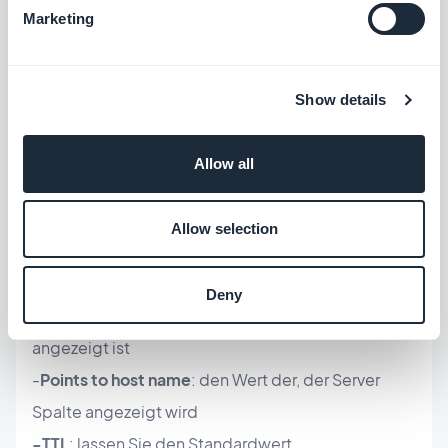
Marketing
Show details
Allow all
Füllen Sie die Form mit die Informationen aus, die
Sie in Ihrem Backend finden können.
Allow selection
-
Record type
: CNAME
Deny
-
Alias name
: den Wert der auf den Namen Spalten
angezeigt ist
-
Points to host name
: den Wert der, der Server
Spalte angezeigt wird
-TTL
: lassen Sie den Standardwert