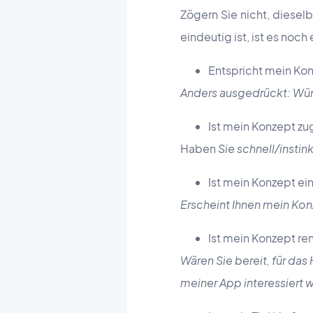
Zögern Sie nicht, dieselb
eindeutig ist, ist es noch
Entspricht mein Ko
Anders ausgedrückt: Wür
Ist mein Konzept z
Haben
Sie schnell/insti
Ist mein Konzept ei
Erscheint Ihnen mein Kon
Ist mein Konzept re
Wären Sie bereit, für da
meiner App interessiert