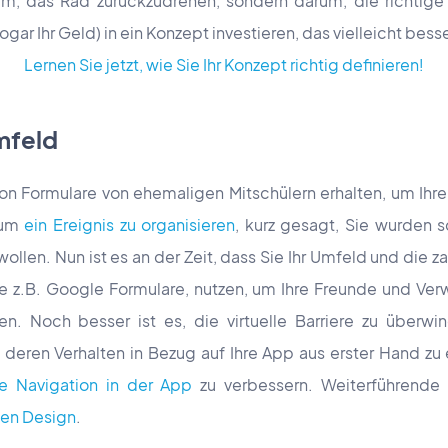
m, das Rad zurückzudrehen, sondern darum, die richtige
sogar Ihr Geld) in ein Konzept investieren, das vielleicht bes
Lernen Sie jetzt, wie Sie Ihr Konzept richtig definieren!
mfeld
on Formulare von ehemaligen Mitschülern erhalten, um Ihr
, um
ein Ereignis zu organisieren
, kurz gesagt, Sie wurden 
ollen. Nun ist es an der Zeit, dass Sie Ihr Umfeld und die za
ie z.B. Google Formulare, nutzen, um Ihre Freunde und Ve
n. Noch besser ist es, die virtuelle Barriere zu überw
eren Verhalten in Bezug auf Ihre App aus erster Hand zu e
e Navigation in der App
zu verbessern. Weiterführende
len Design
.