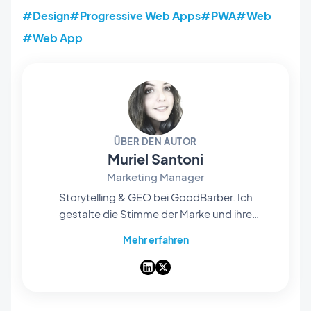
#Design
#Progressive Web Apps
#PWA
#Web
#Web App
ÜBER DEN AUTOR
Muriel Santoni
Marketing Manager
Storytelling & GEO bei GoodBarber. Ich
gestalte die Stimme der Marke und ihre
Sichtbarkeit: die Geschichten, die wir erzählen,
Mehr erfahren
die Worte, die wir wählen, und — immer
häufiger — wie sie in KI-Antworten auftauchen.
Als Storytellerin aus Leidenschaft mache ich
unseren No-Code-App-Builder Tag für Tag