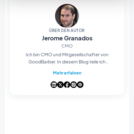
ÜBER DEN AUTOR
Jerome Granados
CMO
Ich bin CMO und Mitgesellschafter von
GoodBarber. In diesem Blog teile ich
praktische Tipps, wie Sie das Beste aus
Mehr erfahren
GoodBarber herausholen können, Analysen zu
den Trends, die die Mobile- und No-Code-Welt
verändern, sowie einige Gedanken zu den
Auswirkungen von künstlicher Intelligenz auf
unsere Branche. Wenn ein Artikel bei Ihnen eine
Frage, eine Idee oder ein Feedback auslöst,
lassen Sie uns in den Kommentaren darüber
sprechen.