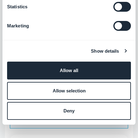
mit unserem Assistenten
und passen Sie
Statistics
den Titel oder die Farben direkt von Ihrem
Bildschirm aus an!
Marketing
Das Menü, das für die sekundäre
Navigation verwendet
wird, ist
entscheidend, um den Verkehr innerhalb
Show details
Ihrer App zu lenken. Deshalb bietet
GoodBarber verschiedene Designs an, die
Allow all
jeweils aus anpassbaren
Designelementen (Farben, Symbol, Titel)
Allow selection
bestehen, um ein Menü für den
Startbildschirm zu erstellen, das Ihren
Deny
Vorstellungen entspricht.