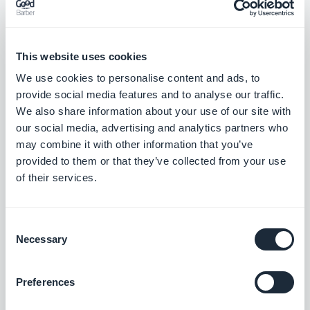
Der erste Schritt auf dem Weg zu
einer
farbenfrohen App
ist es, die Ziele Ihrer Idee
zu verstehen. Abhängig von Ihrer Strategie
This website uses cookies
werden unsere Online-Ressourcen Sie bei
We use cookies to personalise content and ads, to
der Umsetzung Ihres Projekts unterstützen.
provide social media features and to analyse our traffic.
We also share information about your use of our site with
App Store Optimization
ist die SEO-
our social media, advertising and analytics partners who
Funktion für App Stores. Elemente wie das
may combine it with other information that you’ve
Symbol, Screenshots, Bewertungen und
provided to them or that they’ve collected from your use
of their services.
Online-Rezensionen sind daher von
grundlegender Bedeutung, um den Rang
Ihrer App in den Suchergebnissen zu
Consent
Necessary
Selection
verbessern.
Eine neue Funktion ist für unsere Mitglieder
Preferences
verfügbar:
Erstellen Sie Ihr Symbol online