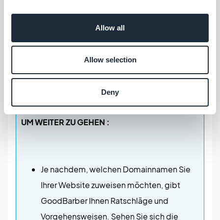
müssen Sie seinen API-Schlüssel eingeben und
Ihre PWA aktualisieren. Ihr Kartenanbieter wird dann
Allow all
für alle Karten in Ihrer PWA geändert, d.h.: im
Bereich Orte
(Map), im
Bereich Kalender
(in den
Allow selection
Details Ihrer Veranstaltungen), im
Karten-Widget
von Start
.
Deny
UM WEITER ZU GEHEN :
Je nachdem, welchen Domainnamen Sie
Ihrer Website zuweisen möchten, gibt
GoodBarber Ihnen Ratschläge und
Vorgehensweisen. Sehen Sie sich die