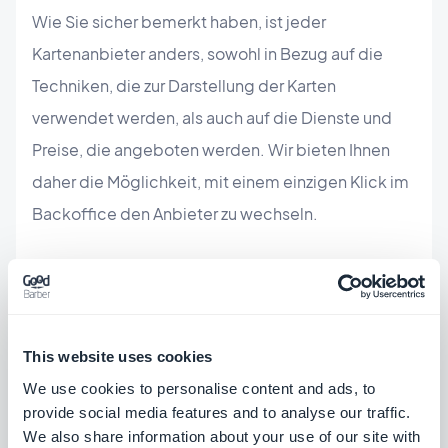
Wie Sie sicher bemerkt haben, ist jeder
Kartenanbieter anders, sowohl in Bezug auf die
Techniken, die zur Darstellung der Karten
verwendet werden, als auch auf die Dienste und
Preise, die angeboten werden. Wir bieten Ihnen
daher die Möglichkeit, mit einem einzigen Klick im
Backoffice den Anbieter zu wechseln.
Wie wählen Sie Ihren
Kartenanbieter?
This website uses cookies
Gehen Sie in Ihrem Backoffice in das Menü:
We use cookies to personalise content and ads, to
provide social media features and to analyse our traffic.
We also share information about your use of our site with
Einstellungen > App Optionen > Allgemeine