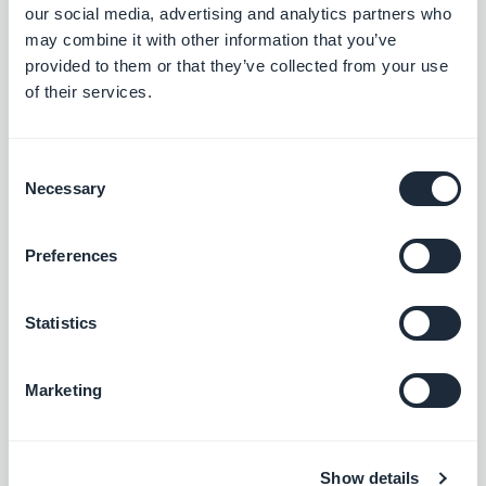
our social media, advertising and analytics partners who
Einstellungen
.
may combine it with other information that you’ve
provided to them or that they’ve collected from your use
of their services.
und wählen Sie dann die Registerkarte
Externe
Verbindungen. Hier finden Sie ein Dropdown-
Menü, in dem Sie zwischen Google Maps und
Consent
Necessary
Selection
Mapbox wählen können.
Preferences
Statistics
Marketing
Sobald Sie Ihren Anbieter ausgewählt haben,
Show details