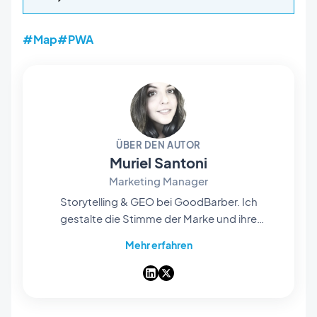
#Map
#PWA
ÜBER DEN AUTOR
Muriel Santoni
Marketing Manager
Storytelling & GEO bei GoodBarber. Ich
gestalte die Stimme der Marke und ihre
Sichtbarkeit: die Geschichten, die wir erzählen,
Mehr erfahren
die Worte, die wir wählen, und — immer
häufiger — wie sie in KI-Antworten auftauchen.
Als Storytellerin aus Leidenschaft mache ich
unseren No-Code-App-Builder Tag für Tag