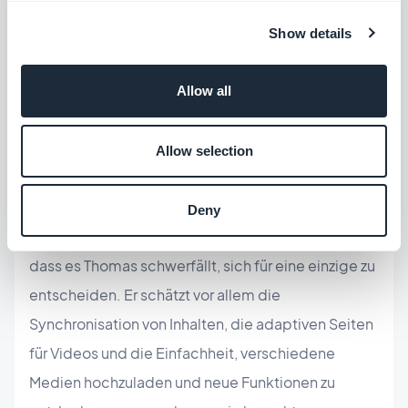
Darüber hinaus sind die jüngeren Generationen
Show details
sehr telefonaffin und nutzen eher Anwendungen
und sind über ihre Telefone miteinander
Allow all
verbunden. "Eine von GoodBarber entwickelte
App war wirklich die beste Lösung für uns - ohne
Allow selection
jegliche Nachteile."
Deny
Die Funktionen von GoodBarber sind so zahlreich,
dass es Thomas schwerfällt, sich für eine einzige zu
entscheiden. Er schätzt vor allem die
Synchronisation von Inhalten, die adaptiven Seiten
für Videos und die Einfachheit, verschiedene
Medien hochzuladen und neue Funktionen zu