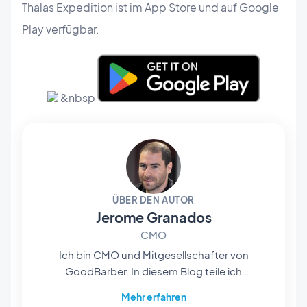
Thalas Expedition ist im App Store und auf Google
Play verfügbar.
&nbsp
ÜBER DEN AUTOR
Jerome Granados
CMO
Ich bin CMO und Mitgesellschafter von
GoodBarber. In diesem Blog teile ich
praktische Tipps, wie Sie das Beste aus
Mehr erfahren
GoodBarber herausholen können, Analysen zu