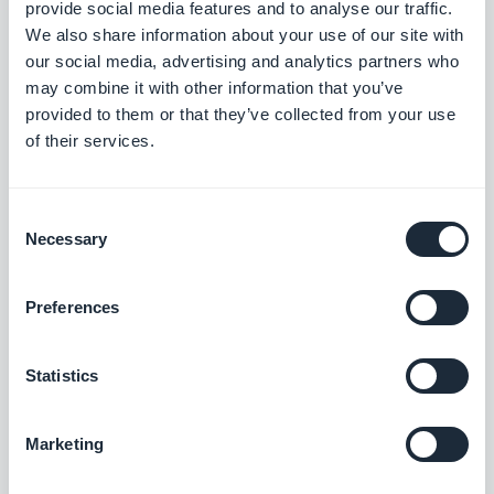
heraus, dass GoodBarber die beste Lösung für
provide social media features and to analyse our traffic.
We also share information about your use of our site with
seine Kunden war, um den richtigen Anbieter
our social media, advertising and analytics partners who
anhand des Standorts zu finden, indem er die
may combine it with other information that you’ve
Geofencing-Funktion in einer App nutzte. Obwohl
provided to them or that they’ve collected from your use
of their services.
er sein Unternehmen 2018 schloss, waren seine
Präsentation und seine Arbeit mit GoodBarber so
positiv, dass er keinen Zweifel daran hatte, dass
Consent
Necessary
Selection
dies der richtige Weg für Thalas war!
Preferences
Durch das Erstellen der Thalas App mit Hilfe von
GoodBarber hatte er eine perfekte Lösung, die ihm
Statistics
die volle Kontrolle über seine Nachrichten und
Inhalte gab und eine totale Abhängigkeit von
Marketing
sozialen Medien verhinderte.