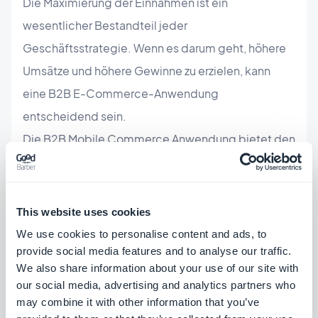
Die Maximierung der Einnahmen ist ein
wesentlicher Bestandteil jeder
Geschäftsstrategie. Wenn es darum geht, höhere
Umsätze und höhere Gewinne zu erzielen, kann
eine B2B E-Commerce-Anwendung
entscheidend sein.
Die B2B Mobile Commerce Anwendung bietet den
Unternehmen eine Reihe von zeitsparenden
Vorteilen. Sie erleichtert Bestellungen, reduziert
den manuellen Aufwand und liefert genaue Daten
This website uses cookies
über den Verlauf von Käufen. Darüber hinaus kann
We use cookies to personalise content and ads, to
sie Unternehmen die Informationen liefern, die sie
provide social media features and to analyse our traffic.
We also share information about your use of our site with
benötigen, um effektive Marketingstrategien und
our social media, advertising and analytics partners who
Pläne zur Kundenbindung zu entwickeln und das
may combine it with other information that you’ve