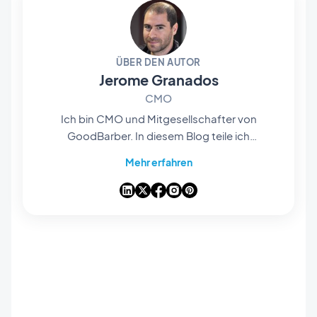
ÜBER DEN AUTOR
Jerome Granados
CMO
Ich bin CMO und Mitgesellschafter von
GoodBarber. In diesem Blog teile ich
praktische Tipps, wie Sie das Beste aus
Mehr erfahren
GoodBarber herausholen können, Analysen zu
den Trends, die die Mobile- und No-Code-Welt
verändern, sowie einige Gedanken zu den
Auswirkungen von künstlicher Intelligenz auf
unsere Branche. Wenn ein Artikel bei Ihnen eine
Frage, eine Idee oder ein Feedback auslöst,
lassen Sie uns in den Kommentaren darüber
sprechen.