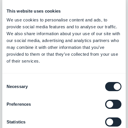
This website uses cookies
We use cookies to personalise content and ads, to
provide social media features and to analyse our traffic.
We also share information about your use of our site with
our social media, advertising and analytics partners who
may combine it with other information that you’ve
provided to them or that they’ve collected from your use
of their services.
Consent
Necessary
Selection
Seit der Veröffentlichung von GoodBarber 2.5
Salvador haben wir festgestellt, das eine Mehrheit
Preferences
unserer Nutzer aufgrund des eingebauten CMS zu
uns kommt.
Statistics