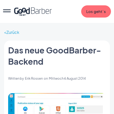
Los geht`s
Zurück
Das neue GoodBarber-
Backend
Written by
Erik Rossen
on
Mittwoch 6 August 2014