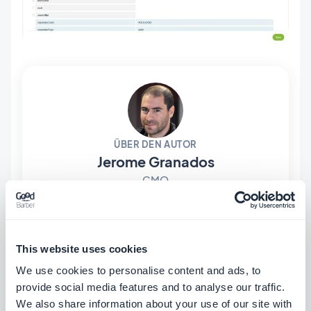
ÜBER DEN AUTOR
Jerome Granados
CMO
Ich bin CMO und Mitgesellschafter von
GoodBarber. In diesem Blog teile ich
praktische Tipps, wie Sie das Beste aus
Mehr erfahren
This website uses cookies
GoodBarber herausholen können, Analysen zu
den Trends, die die Mobile- und No-Code-Welt
We use cookies to personalise content and ads, to
verändern, sowie einige Gedanken zu den
provide social media features and to analyse our traffic.
Auswirkungen von künstlicher Intelligenz auf
We also share information about your use of our site with