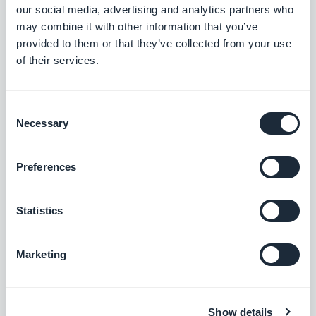
unsere Branche. Wenn ein Artikel bei Ihnen eine
our social media, advertising and analytics partners who
Frage, eine Idee oder ein Feedback auslöst,
may combine it with other information that you’ve
lassen Sie uns in den Kommentaren darüber
provided to them or that they’ve collected from your use
sprechen.
of their services.
Consent
Necessary
Selection
Preferences
Statistics
Marketing
Show details