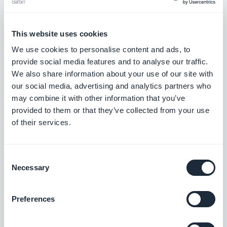
nicht kompatibel mit den folgenden Add-ons:
Benutzer:
Authentifizierung, Gemeinschaft,
This website uses cookies
Nutzerergruppen, Chat
We use cookies to personalise content and ads, to
provide social media features and to analyse our traffic.
Local Geschäft:
Treuekarte, Club-Karte und
We also share information about your use of our site with
Coupons
our social media, advertising and analytics partners who
Um das Add-on
Abonnementsystem
zu
installieren
may combine it with other information that you’ve
provided to them or that they’ve collected from your use
,
werden diese aus Ihrer Anwendung gelöscht,
of their services.
wenn Sie eines der oben genannten Add-ons
installiert haben
.
Consent
Necessary
Selection
Für weitere Informationen über die Migration Ihrer
bestehenden Nutzer lesen Sie bitte diese
Online-
Preferences
Hilfe
.