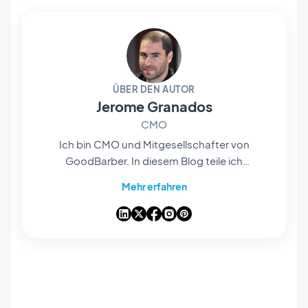
ÜBER DEN AUTOR
Jerome Granados
CMO
Ich bin CMO und Mitgesellschafter von
GoodBarber. In diesem Blog teile ich
praktische Tipps, wie Sie das Beste aus
Mehr erfahren
GoodBarber herausholen können, Analysen zu
den Trends, die die Mobile- und No-Code-Welt
verändern, sowie einige Gedanken zu den
Auswirkungen von künstlicher Intelligenz auf
unsere Branche. Wenn ein Artikel bei Ihnen eine
Frage, eine Idee oder ein Feedback auslöst,
lassen Sie uns in den Kommentaren darüber