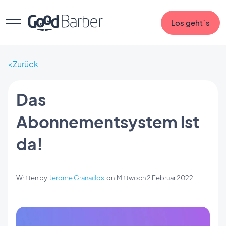
Los geht`s
Zurück
Das
Abonnementsystem ist
da!
Written by
Jerome Granados
on
Mittwoch 2 Februar 2022