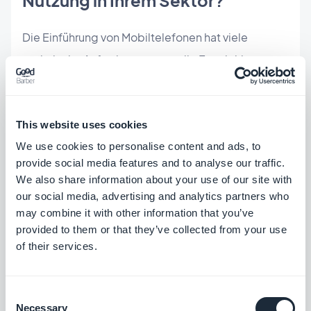
Die Einführung von Mobiltelefonen hat viele
technische Anforderungen an die Entwickler von
Webseiten gestellt. Seine Verbreitung hat uns
gezwungen, die Art und Weise, wie der Zugang zu
This website uses cookies
Informationen organisiert wird, zu überdenken. Das
We use cookies to personalise content and ads, to
Übernehmen der spezifischen Funktionen der
provide social media features and to analyse our traffic.
Endgeräte (Kamera, Geolokalisierung, Offline...) ist
We also share information about your use of our site with
unumgänglich geworden, was eine
our social media, advertising and analytics partners who
may combine it with other information that you’ve
"Verdoppelung" der Zugangspunkte (Website +
provided to them or that they’ve collected from your use
mobile Anwendung) erforderlich macht, um den
of their services.
verschiedenen Besonderheiten gerecht zu
werden. Das massive Aufkommen zahlreicher
Consent
vernetzter Objekte (Uhren, Autos, Fahrräder,
Necessary
Selection