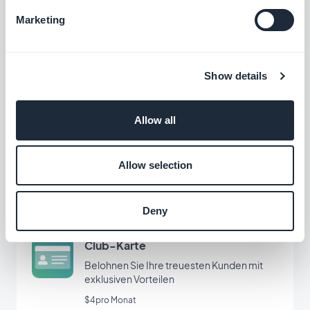
Marketing
App-Anleitung
Erstellen Sie ein integriertes Tutorial und
führen Sie Ihre Nutzer durch den ersten
Start Ihrer App
Show details
$5pro Monat
Allow all
Treuekarte
Erstellen Sie ein einzigartiges
Allow selection
Treueprogramm für Ihre Kunden
$8pro Monat
Deny
Club-Karte
Belohnen Sie Ihre treuesten Kunden mit
exklusiven Vorteilen
$4pro Monat