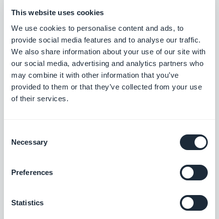
Coupons, Status des Coupons, Nutzung
This website uses cookies
aufgeschlüsselt nach Zeiträumen, Liste der
We use cookies to personalise content and ads, to
Nutzer, die den Coupon eingelöst haben ... Sie
provide social media features and to analyse our traffic.
We also share information about your use of our site with
haben alle Optionen zur Hand, um das Beste
our social media, advertising and analytics partners who
aus Ihren Rabattcoupons herauszuholen.
may combine it with other information that you’ve
provided to them or that they’ve collected from your use
of their services.
Consent
Necessary
Selection
Zugehörige
Erweiterungen
Preferences
Statistics