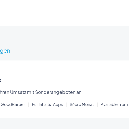
igen
s
 Ihren Umsatz mit Sonderangeboten an
on GoodBarber
|
Für Inhalts-Apps
|
$6pro Monat
|
Available from