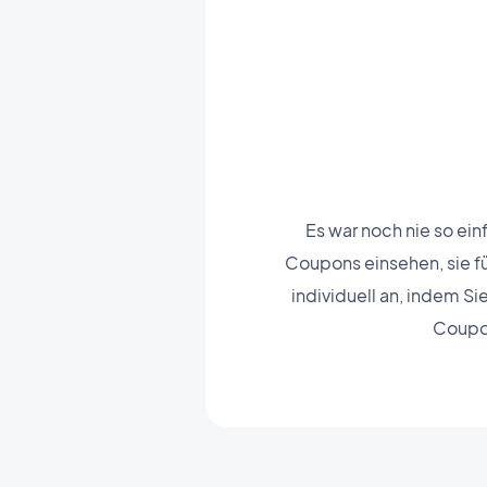
Es war noch nie so ei
Coupons einsehen, sie f
individuell an, indem S
Coupon